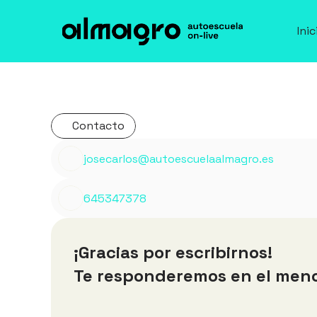
Inic
Inic
Contacto
josecarlos@autoescuelaalmagro.es
645347378
¡Gracias por escribirnos!
Te responderemos en el meno