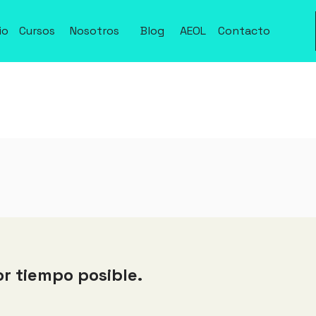
io
Cursos
Nosotros
Blog
AEOL
Contacto
io
Cursos
Nosotros
Blog
Activar
Contacto
r tiempo posible.