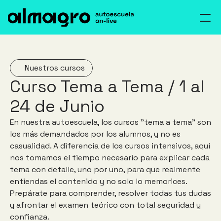
Inicio
Cursos
Inicio
Nosotros
Cursos
Nuestros cursos
Curso Tema a Tema / 1 al 
Blog
Nosotros
AEOL
Blog
24 de Junio
Contacto
Activar
En nuestra autoescuela, los cursos "tema a tema" son 
Contacto
los más demandados por los alumnos, y no es 
Acceso alumnos
Acceso al Foro
casualidad. A diferencia de los cursos intensivos, aquí 
nos tomamos el tiempo necesario para explicar cada 
tema con detalle, uno por uno, para que realmente 
entiendas el contenido y no solo lo memorices. 
Prepárate para comprender, resolver todas tus dudas 
y afrontar el examen teórico con total seguridad y 
confianza.