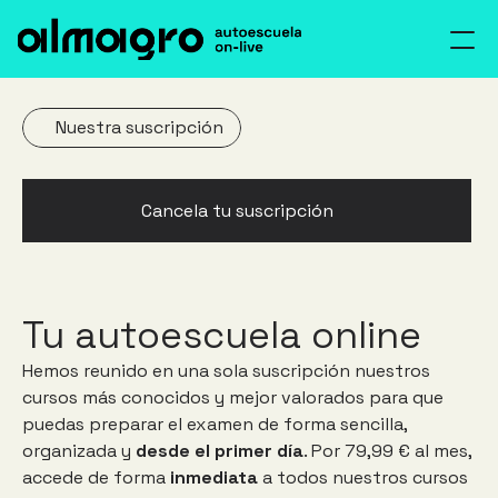
Inicio
Cursos
Inicio
Nuestra suscripción
Nosotros
Cursos
Blog
Nosotros
Cancela tu suscripción
AEOL
Blog
Contacto
Activar
Contacto
Acceso alumnos
Acceso al Foro
Tu autoescuela online
Hemos reunido en una sola suscripción nuestros 
cursos más conocidos y mejor valorados para que 
puedas preparar el examen de forma sencilla, 
organizada y 
desde el primer día
. Por 79,99 € al mes, 
accede de forma 
inmediata
 a todos nuestros cursos 