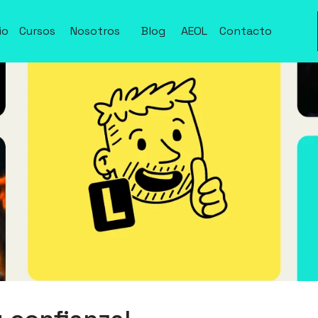
io
Cursos
Nosotros
Blog
AEOL
Contacto
io
Cursos
Nosotros
Blog
Activar
Contacto