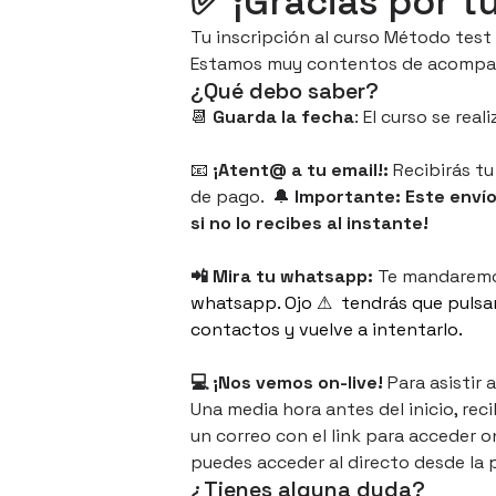
✅ ¡Gracias por t
Tu inscripción al curso Método test  
Estamos muy contentos de acompaña
¿Qué debo saber?
📆 
Guarda la fecha
: El curso se reali
📧
 ¡Atent@ a tu email!:
Recibirás tu
de pago.  🔔
 Importante: Este enví
si no lo recibes al instante!
📲 Mira tu whatsapp: 
Te mandaremos
whatsapp. Ojo ⚠ ️ tendrás que pulsar
contactos y vuelve a intentarlo.
💻 ¡Nos vemos on-live!
 Para asistir
Una media hora antes del inicio, reci
un correo con el link para acceder on
puedes acceder al directo desde la 
¿Tienes alguna duda?