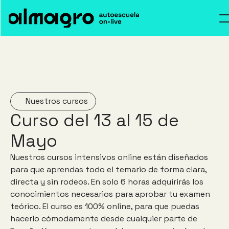
Inicio
Cursos
Inicio
Nosotros
Cursos
AGOTA
Blog
Nosotros
PLAZAS
PLAZAS
AGOTADAS
Nuestros cursos
AEOL
Blog
AGOTADAS
PLAZAS
Curso del 13 al 15 de 
PLAZAS
Contacto
Activar
AGOTA
Mayo
Contacto
Acceso alumnos
Acceso al Foro
Nuestros cursos intensivos online están diseñados 
para que aprendas todo el temario de forma clara, 
directa y sin rodeos. En solo 6 horas adquirirás los 
conocimientos necesarios para aprobar tu examen 
teórico. El curso es 100% online, para que puedas 
hacerlo cómodamente desde cualquier parte de 